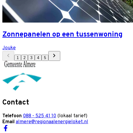
Zonnepanelen op een tussenwoning
Jouke
1
2
3
4
5
Contact
Telefoon
088 - 525 41 10
(lokaal tarief)
Email
almere@regionaalenergieloket.nl